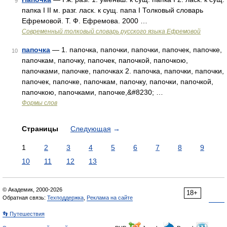
9
папка I II м. разг. ласк. к сущ. папа I Толковый словарь
Ефремовой. Т. Ф. Ефремова. 2000 …
Современный толковый словарь русского языка Ефремовой
папочка
— 1. папочка, папочки, папочки, папочек, папочке,
10
папочкам, папочку, папочек, папочкой, папочкою,
папочками, папочке, папочках 2. папочка, папочки, папочки,
папочек, папочке, папочкам, папочку, папочки, папочкой,
папочкою, папочками, папочке,&#8230; …
Формы слов
Страницы
Следующая
→
1
2
3
4
5
6
7
8
9
10
11
12
13
© Академик, 2000-2026
18+
Обратная связь:
Техподдержка
,
Реклама на сайте
👣 Путешествия